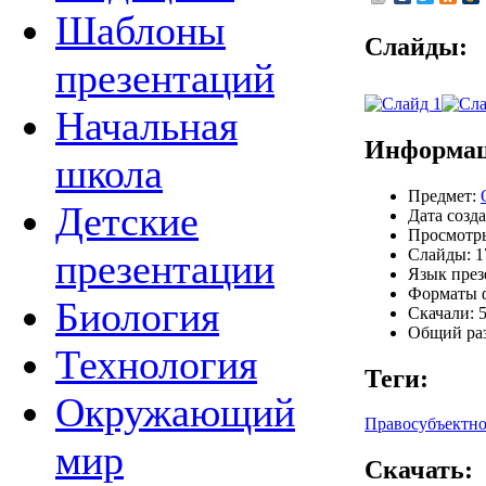
Шаблоны
Слайды:
презентаций
Начальная
Информац
школа
Предмет:
Детские
Дата созда
Просмотры
Слайды: 1
презентации
Язык през
Форматы ф
Биология
Скачали: 5
Общий раз
Технология
Теги:
Окружающий
Правосубъектно
мир
Скачать: