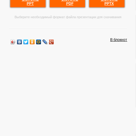
PPT
PDF
PPTX
Выберите необходимый формат файла презентации для скачивания
В блокнот