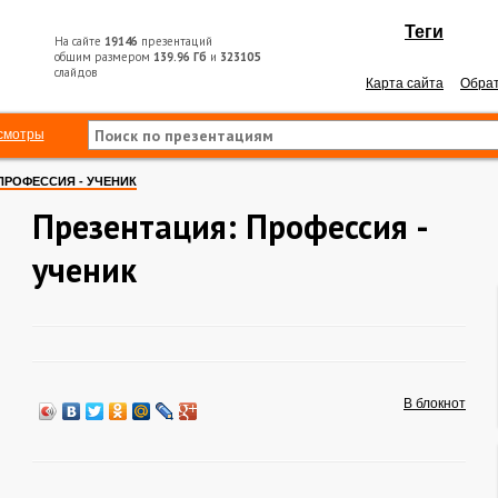
Теги
На сайте
19146
презентаций
общим размером
139.96 Гб
и
323105
слайдов
Карта сайта
Обрат
смотры
ПРОФЕССИЯ - УЧЕНИК
Презентация: Профессия -
ученик
В блокнот