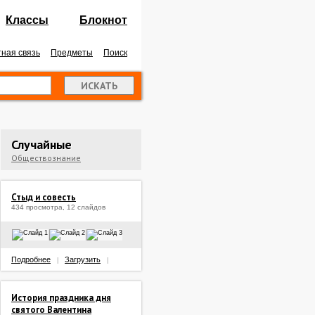
Классы
Блокнот
ная связь
Предметы
Поиск
Случайные
Обществознание
Стыд и совесть
434 просмотра, 12 слайдов
Подробнее
Загрузить
|
|
История праздника дня
святого Валентина