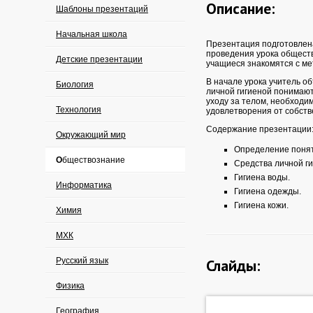
Описание:
Шаблоны презентаций
Начальная школа
Презентация подготовлен
проведения урока обществ
Детские презентации
учащиеся знакомятся с ме
В начале урока учитель о
Биология
личной гигиеной понимаю
уходу за телом, необходи
Технология
удовлетворения от собств
Содержание презентации
Окружающий мир
Определение поня
Обществознание
Средства личной ги
Гигиена воды.
Информатика
Гигиена одежды.
Гигиена кожи.
Химия
МХК
Русский язык
Слайды:
Физика
География