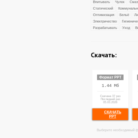
Впитывать
Чулок
Смаз
Статический
Коммуналь
Оптимизация
Бельё
Ли
Электричество
Гигиениче
Разрабатывать
Уход
В
Скачать:
Формат PPT
1.44 Мб
Скачана 37 раз
Последний раз
05.03.2026
СКАЧАТЬ
PPT
Выберите необходимый ф