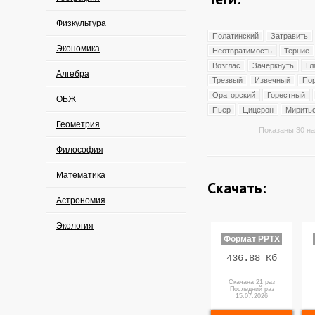
Физкультура
Полатинский
Затравить
Экономика
Неотвратимость
Терние
Возглас
Зачеркнуть
Гл
Алгебра
Трезвый
Извечный
По
Ораторский
Горестный
ОБЖ
Пьер
Цицерон
Мирить
Геометрия
Показаны 30 на
Философия
Математика
Скачать:
Астрономия
Экология
Формат PPTX
436.88 Кб
Скачана 21 раз
Последний раз
15.07.2026