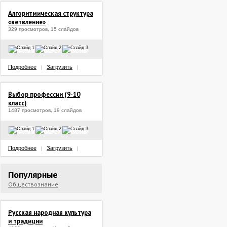
Алгоритмическая структура
«ветвление»
329 просмотров, 15 слайдов
Подробнее
Загрузить
|
|
Выбор профессии (9-10
класс)
1487 просмотров, 19 слайдов
Подробнее
Загрузить
|
|
Популярные
Обществознание
Русская народная культура
и традиции