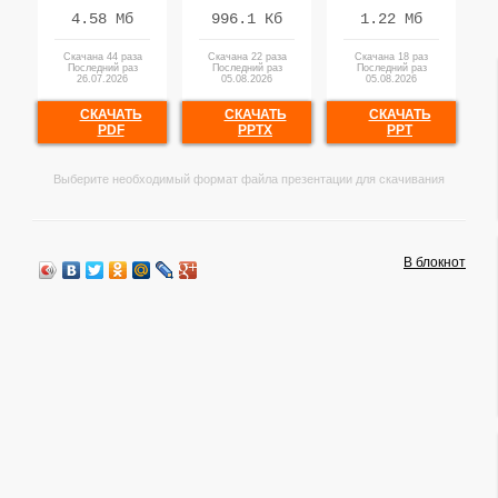
4.58 Мб
996.1 Кб
1.22 Мб
Скачана 44 раза
Скачана 22 раза
Скачана 18 раз
Последний раз
Последний раз
Последний раз
26.07.2026
05.08.2026
05.08.2026
СКАЧАТЬ
СКАЧАТЬ
СКАЧАТЬ
PDF
PPTX
PPT
Выберите необходимый формат файла презентации для скачивания
В блокнот