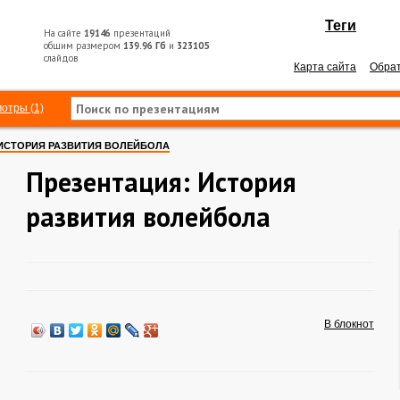
Теги
На сайте
19146
презентаций
общим размером
139.96 Гб
и
323105
слайдов
Карта сайта
Обрат
отры (1)
ИСТОРИЯ РАЗВИТИЯ ВОЛЕЙБОЛА
Презентация: История
развития волейбола
В блокнот