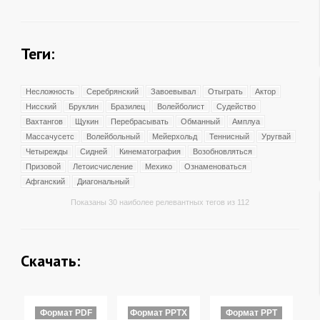
Теги:
Несложность
Серебрянский
Завоевывал
Отыграть
Актор
Нисский
Бруклин
Бразилец
Волейболист
Судейство
Вахтангов
Щукин
Перебрасывать
Обманный
Амплуа
Массачусетс
Волейбольный
Мейерхольд
Теннисный
Уругвай
Четырежды
Сидней
Кинематография
Возобновляться
Призовой
Летоисчисление
Мехико
Ознаменоваться
Афганский
Диагональный
Показаны 30 наиболее релевантных тегов из 112
Скачать:
Формат PDF
Формат PPTX
Формат PPT