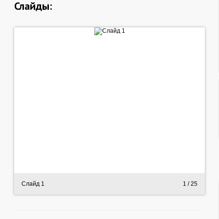
Слайды:
Слайд 1
1
/ 25