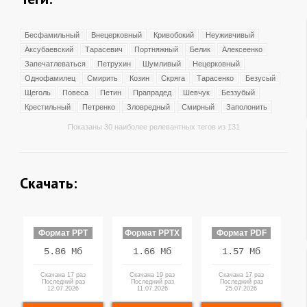
Бесфамильный
Внецерковный
Кривобокий
Неуживчивый
Аксубаевский
Тарасевич
Портняжный
Белик
Алексеенко
Запечатлеваться
Петрухин
Шумливый
Нецерковный
Однофамилец
Смирить
Козин
Скряга
Тарасенко
Безусый
Щеголь
Повеса
Петин
Прапрадед
Шевчук
Беззубый
Крестильный
Петренко
Зловредный
Смирный
Заполонить
Показаны 30 наиболее релевантных тегов из 131
Скачать:
Формат PPT
Формат PPTX
Формат PDF
5.86 Мб
1.66 Мб
1.57 Мб
Скачана 17 раз
Скачана 19 раз
Скачана 17 раз
Последний раз
Последний раз
Последний раз
12.07.2026
11.07.2026
25.07.2026