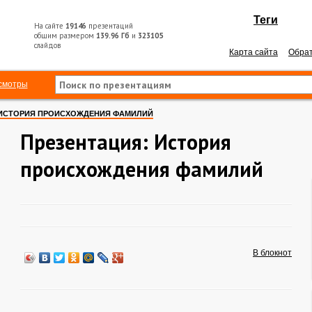
Теги
На сайте
19146
презентаций
общим размером
139.96 Гб
и
323105
слайдов
Карта сайта
Обрат
смотры
ИСТОРИЯ ПРОИСХОЖДЕНИЯ ФАМИЛИЙ
Презентация: История
происхождения фамилий
В блокнот