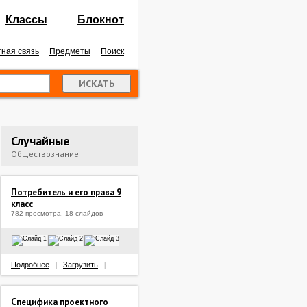
Классы
Блокнот
ная связь
Предметы
Поиск
Случайные
Обществознание
Потребитель и его права 9
класс
782 просмотра, 18 слайдов
Подробнее
Загрузить
|
|
Специфика проектного