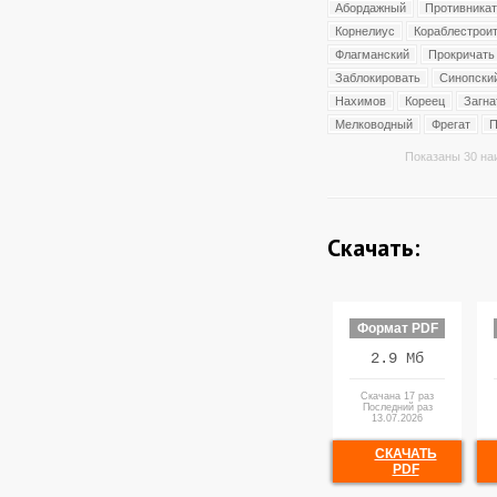
Абордажный
Противника
Корнелиус
Кораблестрои
Флагманский
Прокричать
Заблокировать
Синопски
Нахимов
Кореец
Загна
Мелководный
Фрегат
П
Показаны 30 на
Скачать:
Формат PDF
2.9 Мб
Скачана 17 раз
Последний раз
13.07.2026
СКАЧАТЬ
PDF