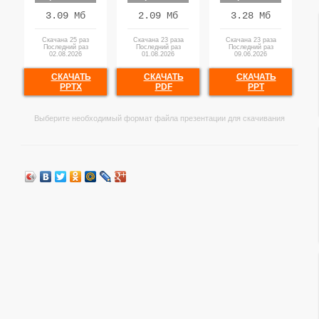
3.09 Мб
2.09 Мб
3.28 Мб
Скачана 25 раз
Скачана 23 раза
Скачана 23 раза
Последний раз
Последний раз
Последний раз
02.08.2026
01.08.2026
09.06.2026
СКАЧАТЬ
СКАЧАТЬ
СКАЧАТЬ
PPTX
PDF
PPT
Выберите необходимый формат файла презентации для скачивания