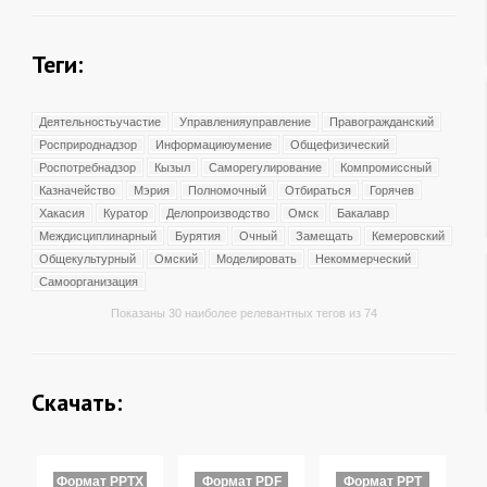
Теги:
Деятельностьучастие
Управленияуправление
Правогражданский
Росприроднадзор
Информациюумение
Общефизический
Роспотребнадзор
Кызыл
Саморегулирование
Компромиссный
Казначейство
Мэрия
Полномочный
Отбираться
Горячев
Хакасия
Куратор
Делопроизводство
Омск
Бакалавр
Междисциплинарный
Бурятия
Очный
Замещать
Кемеровский
Общекультурный
Омский
Моделировать
Некоммерческий
Самоорганизация
Показаны 30 наиболее релевантных тегов из 74
Скачать:
Формат PPTX
Формат PDF
Формат PPT