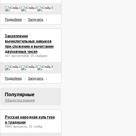
Подробнее
Загрузить
|
|
Закрепление
вычислительных навыков
при сложении и вычитании
двузначных чисел
337 просмотров, 15 слайдов
Подробнее
Загрузить
|
|
Популярные
Обществознание
Русская народная культура
и традиции
4961 просмотр, 41 слайд