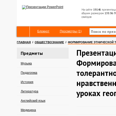
На сайте
19146
презентац
общим размером
139.96 Г
слайдов
Блокнот
Просмотры (1)
ГЛАВНАЯ
/
ОБЩЕСТВОЗНАНИЕ
/
ФОРМИРОВАНИЕ ЭТНИЧЕСКОЙ Т
Презентац
Предметы
Формирова
Музыка
толерантно
Педагогика
нравственн
История
уроках гео
Литература
Английский язык
Медицина