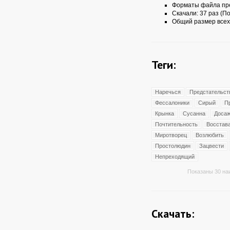
Форматы файла пр
Скачали: 37 раз (По
Общий размер всех
Теги:
Наречься
Предстательст
Фессалоники
Сирый
П
Крынка
Сусанна
Досаж
Почтительность
Восстав
Миротворец
Возлюбить
Простолюдин
Зацвести
Непреходящий
Показаны 30 на
Скачать: