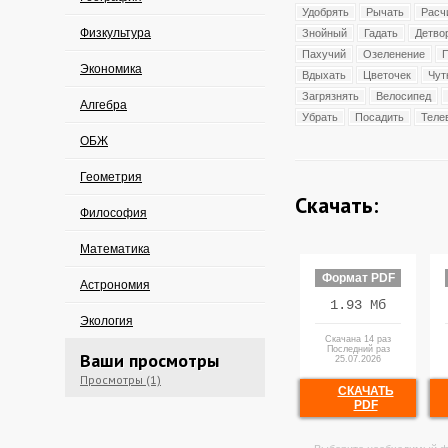
Удобрять
Рычать
Расч
Физкультура
Знойный
Гадать
Детво
Пахучий
Озеленение
Экономика
Вдыхать
Цветочек
Чут
Загрязнять
Велосипед
Алгебра
Убрать
Посадить
Теле
ОБЖ
Геометрия
Скачать:
Философия
Математика
Формат PDF
Астрономия
1.93 Мб
Экология
Скачана 14 раз
Последний раз
Ваши просмотры
25.07.2026
Просмотры (1)
СКАЧАТЬ
PDF