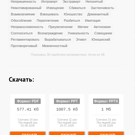
Неприкаянность
Интроверт
Экстраверт
Непонятый
Немотивированный
Извещение
Сбиваться
Застенчивость
Взаимовлияние
Взвешивать
Юношество
Доминантный
Обособление
Переплетение
Разбиться
Имитация
Неприкосновенность
Преувеличение
Митинг
Автономия
Соотноситься
Вознаграждение
Уникальность
Совещание
Регламентировать
Вырабатываться
Этикет
Юношеский
Противоречивый
Межличностный
Показаны 30 наиболее релевантных тегов из 48
Скачать:
Формат PDF
Формат PPT
Формат PPTX
577.41 Кб
1007.5 Кб
1 Мб
Скачана 14 раз
Скачана 11 раз
Скачана 21 раз
Последний раз
Последний раз
Последний раз
02.08.2026
20.07.2026
02.08.2026