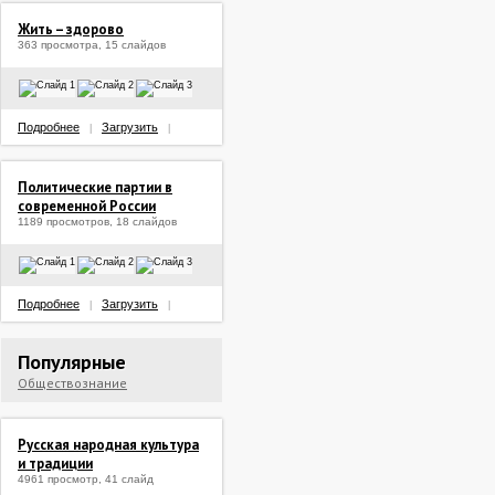
Жить – здорово
363 просмотра, 15 слайдов
Подробнее
Загрузить
|
|
Политические партии в
современной России
1189 просмотров, 18 слайдов
Подробнее
Загрузить
|
|
Популярные
Обществознание
Русская народная культура
и традиции
4961 просмотр, 41 слайд