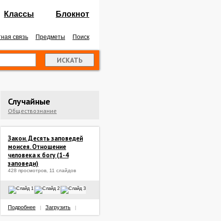
Классы
Блокнот
ная связь
Предметы
Поиск
Случайные
Обществознание
Закон. Десять заповедей
моисея. Отношение
человека к богу (1-4
заповеди)
428 просмотров, 11 слайдов
Подробнее
Загрузить
|
|