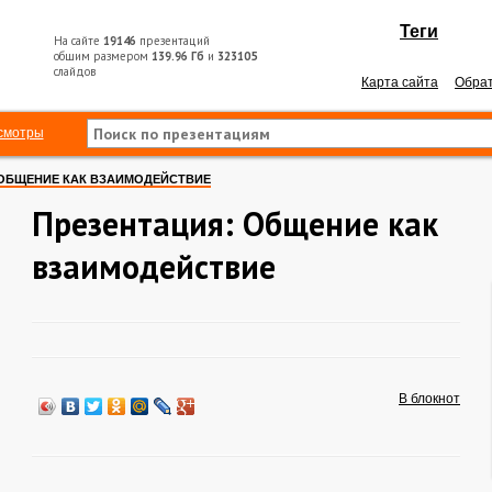
Теги
На сайте
19146
презентаций
общим размером
139.96 Гб
и
323105
слайдов
Карта сайта
Обрат
смотры
ОБЩЕНИЕ КАК ВЗАИМОДЕЙСТВИЕ
Презентация: Общение как
взаимодействие
В блокнот