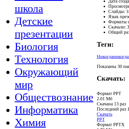
Дата созда
школа
Просмотры
Слайды: 1
Язык през
Детские
Форматы ф
Скачали: 3
презентации
Общий раз
Биология
Теги:
Технология
Никогданикогда
Показаны 30 наи
Окружающий
Скачать:
мир
Формат PPT
Обществознание
2.01 Мб
Скачана 13 раз
Информатика
Последний раз
Скачать
Химия
PPT
Формат PPTX