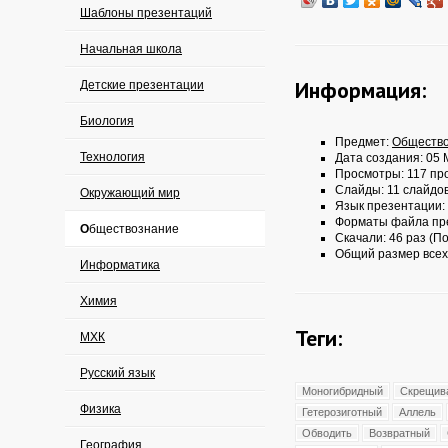
Шаблоны презентаций
Начальная школа
Информация:
Детские презентации
Биология
Предмет:
Обществ
Технология
Дата создания: 05 
Просмотры: 117 пр
Слайды: 11 слайдо
Окружающий мир
Язык презентации:
Форматы файла пр
Обществознание
Скачали: 46 раз (По
Общий размер всех
Информатика
Химия
Теги:
МХК
Русский язык
Моногибридный
Скрещив
Физика
Гетерозиготный
Аллель
Обводить
Возвратный
География