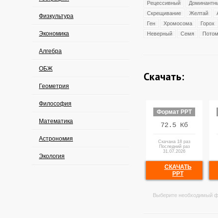
Рецессивный
Доминантн
Скрещивание
Желтай
Физкультура
Ген
Хромосома
Горох
Экономика
Неверный
Семя
Потом
Алгебра
ОБЖ
Скачать:
Геометрия
Философия
Формат PPT
Математика
72.5 Кб
Астрономия
Скачана 18 раз
Последний раз
31.07.2026
Экология
СКАЧАТЬ
PPT
Выберите необходимый ф