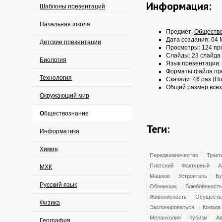
Информация:
Шаблоны презентаций
Начальная школа
Предмет:
Обществ
Дата создания: 04 
Детские презентации
Просмотры: 124 пр
Слайды: 23 слайда
Биология
Язык презентации:
Форматы файла пр
Технология
Скачали: 46 раз (По
Общий размер всех
Окружающий мир
Обществознание
Теги:
Информатика
Химия
Передвижничество
Тракт
Плотский
Фактурный
А
МХК
Машков
Устроитель
Бу
Русский язык
Обманщик
Влюблённость
Живописность
Осуществ
Физика
Экспонироваться
Колода
Меланхолия
Кубизм
А
География