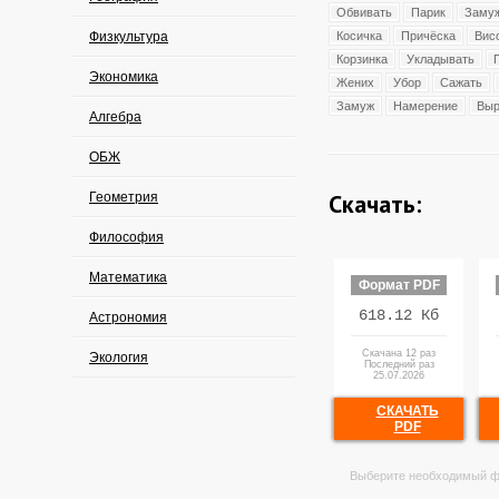
Обвивать
Парик
Заму
Физкультура
Косичка
Причёска
Вис
Корзинка
Укладывать
Экономика
Жених
Убор
Сажать
Замуж
Намерение
Выр
Алгебра
ОБЖ
Скачать:
Геометрия
Философия
Математика
Формат PDF
618.12 Кб
Астрономия
Скачана 12 раз
Экология
Последний раз
25.07.2026
СКАЧАТЬ
PDF
Выберите необходимый ф