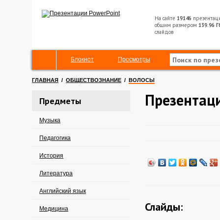
На сайте
19146
презентац
общим размером
139.96 Г
слайдов
Блокнот
Просмотры
ГЛАВНАЯ
/
ОБЩЕСТВОЗНАНИЕ
/
ВОЛОСЫ
Презентац
Предметы
Музыка
Педагогика
История
Литература
Английский язык
Слайды:
Медицина