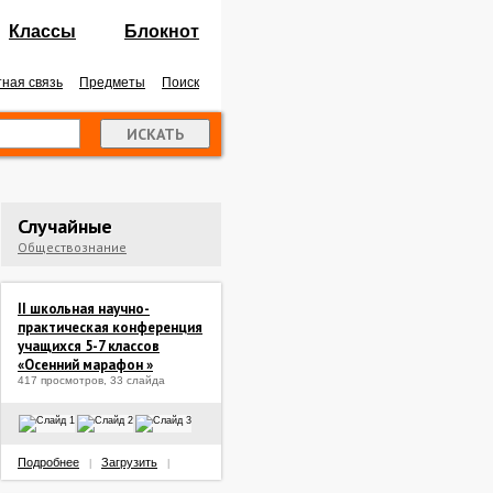
Классы
Блокнот
ная связь
Предметы
Поиск
Случайные
Обществознание
II школьная научно-
практическая конференция
учащихся 5-7 классов
«Осенний марафон »
417 просмотров, 33 слайда
Подробнее
Загрузить
|
|