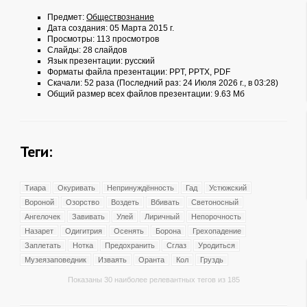
Предмет:
Обществознание
Дата создания: 05 Марта 2015 г.
Просмотры: 113 просмотров
Слайды: 28 слайдов
Язык презентации: русский
Форматы файла презентации:
PPT
,
PPTX
,
PDF
Скачали: 52 раза (Последний раз: 24 Июля 2026 г., в 03:28)
Общий размер всех файлов презентации: 9.63 Мб
Теги:
Тиара
Окуривать
Непринуждённость
Гад
Устюжский
Вороной
Озорство
Воздеть
Вбивать
Светоносный
Ангелочек
Завивать
Улей
Лиричный
Непорочность
Назарет
Одигитрия
Осенять
Борона
Грехопадение
Заплетать
Нотка
Предохранить
Сглаз
Уродиться
Музеязаповедник
Изваять
Оранта
Кол
Груздь
Показаны 30 наиболее релевантных тегов из 185