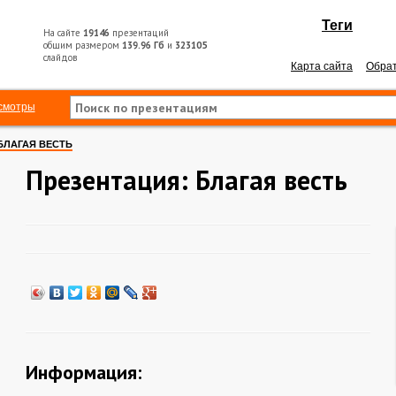
Теги
На сайте
19146
презентаций
общим размером
139.96 Гб
и
323105
слайдов
Карта сайта
Обрат
смотры
БЛАГАЯ ВЕСТЬ
Презентация: Благая весть
Информация: