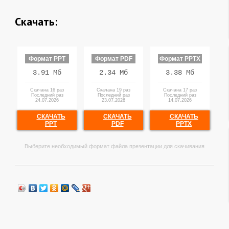
Скачать:
Формат PPT
Формат PDF
Формат PPTX
3.91 Мб
2.34 Мб
3.38 Мб
Скачана 16 раз
Скачана 19 раз
Скачана 17 раз
Последний раз
Последний раз
Последний раз
24.07.2026
23.07.2026
14.07.2026
СКАЧАТЬ
СКАЧАТЬ
СКАЧАТЬ
PPT
PDF
PPTX
Выберите необходимый формат файла презентации для скачивания