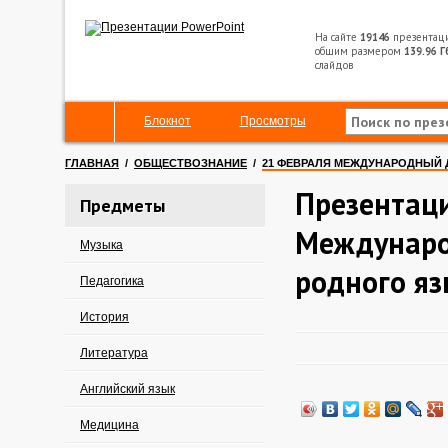
На сайте
19146
презентац
общим размером
139.96 Г
слайдов
Блокнот
Просмотры
ГЛАВНАЯ
/
ОБЩЕСТВОЗНАНИЕ
/
21 ФЕВРАЛЯ МЕЖДУНАРОДНЫЙ 
Презентаци
Предметы
Междунаро
Музыка
родного я
Педагогика
История
Литература
Английский язык
Медицина