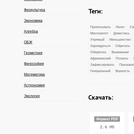
Теги:
Физкультура
Экономика
Пропитывать
Лепет
Св
Алгебра
Менталитет
Довестись
Упрямый
Меньшинство
ОБЖ
Зарождаться
Обретать
Оберегать
Выживание
Геометрия
Африканский
Познать
Философия
Зафиксировать
Призыва
Генеральный
Верность
Математика
Астрономия
Скачать:
Экология
Формат PDF
2.6 Мб