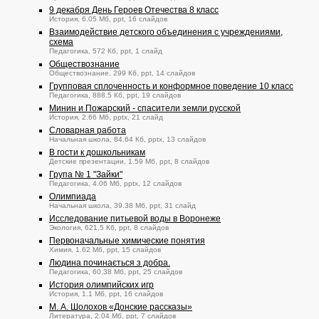
9 декабря День Героев Отечества 8 класс
История, 6.05 Мб, ppt, 16 слайдов
Взаимодействие детского объединения с учреждениями,
схема
Педагогика, 572 Кб, ppt, 1 слайд
Обществознание
Обществознание, 299 Кб, ppt, 14 слайдов
Групповая сплоченность и конформное поведение 10 класс
Педагогика, 888.5 Кб, ppt, 19 слайдов
Минин и Пожарский - спасители земли русской
История, 2.66 Мб, pptx, 21 слайд
Словарная работа
Начальная школа, 84.64 Кб, pptx, 13 слайдов
В гости к дошкольникам
Детские презентации, 1.59 Мб, ppt, 8 слайдов
Група № 1 "Зайки"
Педагогика, 4.06 Мб, pptx, 12 слайдов
Олимпиада
Начальная школа, 39.38 Мб, ppt, 31 слайд
Исследование питьевой воды в Воронеже
Экология, 621.5 Кб, ppt, 8 слайдов
Первоначальные химические понятия
Химия, 1.62 Мб, ppt, 15 слайдов
Людина починається з добра.
Педагогика, 60.38 Мб, ppt, 25 слайдов
История олимпийских игр
История, 1.1 Мб, ppt, 16 слайдов
М. А. Шолохов «Донские рассказы»
Литература, 2.04 Мб, ppt, 7 слайдов