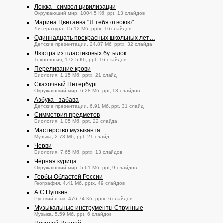
Ложка - символ цивилизации
Окружающий мир, 1004.5 Кб, ppt, 13 слайдов
Марина Цветаева "Я тебя отвоюю"
Литература, 15.12 Мб, pptx, 16 слайдов
Одиннадцать прекрасных школьных лет…
Детские презентации, 24.87 Мб, pptx, 32 слайда
Люстра из пластиковых бутылок
Технология, 172.5 Кб, ppt, 16 слайдов
Переливание крови
Биология, 1.15 Мб, pptx, 21 слайд
Сказочный Петербург
Окружающий мир, 6.28 Мб, ppt, 13 слайдов
Азбука - забава
Детские презентации, 6.91 Мб, ppt, 31 слайд
Симметрия предметов
Биология, 1.05 Мб, ppt, 22 слайда
Мастерство музыканта
Музыка, 2.73 Мб, ppt, 21 слайд
Черви
Биология, 7.65 Мб, pptx, 13 слайдов
Чёрная курица
Окружающий мир, 5.61 Мб, ppt, 9 слайдов
Гербы Областей России
География, 4.41 Мб, pptx, 49 слайдов
А.С.Пушкин
Русский язык, 476.74 Кб, pptx, 6 слайдов
Музыкальные инструменты Струнные
Музыка, 5.59 Мб, ppt, 6 слайдов