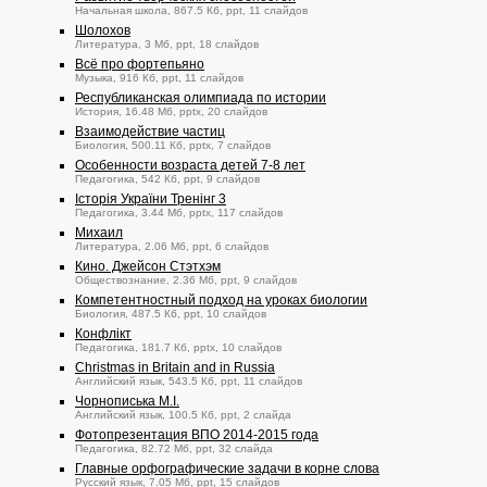
Начальная школа, 867.5 Кб, ppt, 11 слайдов
Шолохов
Литература, 3 Мб, ppt, 18 слайдов
Всё про фортепьяно
Музыка, 916 Кб, ppt, 11 слайдов
Республиканская олимпиада по истории
История, 16.48 Мб, pptx, 20 слайдов
Взаимодействие частиц
Биология, 500.11 Кб, pptx, 7 слайдов
Особенности возраста детей 7-8 лет
Педагогика, 542 Кб, ppt, 9 слайдов
Історія України Тренінг 3
Педагогика, 3.44 Мб, pptx, 117 слайдов
Михаил
Литература, 2.06 Мб, ppt, 6 слайдов
Кино. Джейсон Стэтхэм
Обществознание, 2.36 Мб, ppt, 9 слайдов
Компетентностный подход на уроках биологии
Биология, 487.5 Кб, ppt, 10 слайдов
Конфлікт
Педагогика, 181.7 Кб, pptx, 10 слайдов
Christmas in Britain and in Russia
Английский язык, 543.5 Кб, ppt, 11 слайдов
Чорнописька М.І.
Английский язык, 100.5 Кб, ppt, 2 слайда
Фотопрезентация ВПО 2014-2015 года
Педагогика, 82.72 Мб, ppt, 32 слайда
Главные орфографические задачи в корне слова
Русский язык, 7.05 Мб, ppt, 15 слайдов