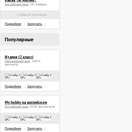
Какая ты, Англия?
Английский язык
, 19 слайдов
Слайды не распознаны
Подробнее
Загрузить
|
|
Популярные
Италия (2 класс)
Окружающий мир
, 13071
просмотр
Подробнее
Загрузить
|
|
My hobby на английском
Английский язык
, 8136 просмотров
Подробнее
Загрузить
|
|