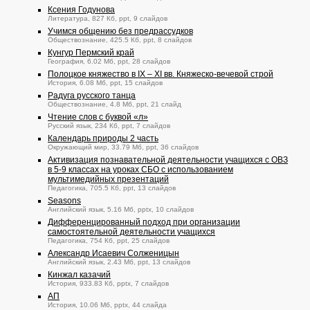
Ксения Годунова
Литература, 827 Кб, ppt, 9 слайдов
Учимся общению без предрассудков
Обществознание, 425.5 Кб, ppt, 8 слайдов
Кунгур Пермский край
География, 6.02 Мб, ppt, 28 слайдов
Полоцкое княжество в IX – XI вв. Княжеско-вечевой строй
История, 6.08 Мб, ppt, 15 слайдов
Радуга русского танца
Обществознание, 4.8 Мб, ppt, 21 слайд
Чтение слов с буквой «л»
Русский язык, 234 Кб, ppt, 7 слайдов
Календарь природы 2 часть
Окружающий мир, 33.79 Мб, ppt, 36 слайдов
Активизация познавательной деятельности учащихся с ОВЗ
в 5-9 классах на уроках СБО с использованием
мультимедийных презентаций
Педагогика, 705.5 Кб, ppt, 13 слайдов
Seasons
Английский язык, 5.16 Мб, pptx, 10 слайдов
Дифференцированный подход при организации
самостоятельной деятельности учащихся
Педагогика, 754 Кб, ppt, 25 слайдов
Александр Исаевич Солженицын
Английский язык, 2.43 Мб, ppt, 13 слайдов
Кинжал казачий
История, 933.83 Кб, pptx, 7 слайдов
АП
История, 10.06 Мб, pptx, 44 слайда