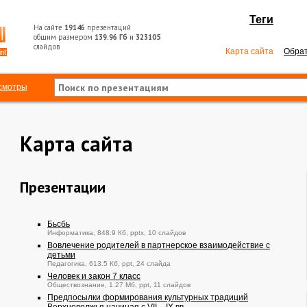
Теги
На сайте
19146
презентаций
общим размером
139.96 Гб
и
323105
слайдов
Карта сайта
Обрат
смотры
Карта сайта
Презентации
Бьсбь
Информатика, 848.9 Кб, pptx, 10 слайдов
Вовлечение родителей в партнерское взаимодействие с
детьми
Педагогика, 613.5 Кб, ppt, 24 слайда
Человек и закон 7 класс
Обществознание, 1.27 Мб, ppt, 11 слайдов
Предпосылки формирования культурных традиций