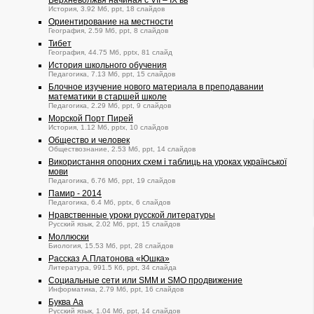
Верхневолжья начиная с VII – IХ вв
История, 3.92 Мб, ppt, 18 слайдов
Ориентирование на местности
География, 2.59 Мб, ppt, 8 слайдов
Тибет
География, 44.75 Мб, pptx, 81 слайд
История школьного обучения
Педагогика, 7.13 Мб, ppt, 15 слайдов
Блочное изучение нового материала в преподавании
математики в старшей школе
Педагогика, 2.29 Мб, ppt, 9 слайдов
Морской Порт Пирей
История, 1.12 Мб, pptx, 10 слайдов
Общество и человек
Обществознание, 2.53 Мб, ppt, 14 слайдов
Використання опорних схем і таблиць на уроках української
мови
Педагогика, 6.76 Мб, ppt, 19 слайдов
Памир - 2014
Педагогика, 6.4 Мб, pptx, 6 слайдов
Нравственные уроки русской литературы
Русский язык, 2.02 Мб, ppt, 15 слайдов
Моллюски
Биология, 15.53 Мб, ppt, 28 слайдов
Рассказ А.Платонова «Юшка»
Литература, 991.5 Кб, ppt, 34 слайда
Социальные сети или SMM и SMO продвижение
Информатика, 2.79 Мб, ppt, 16 слайдов
Буква Аа
Русский язык, 1.04 Мб, ppt, 14 слайдов