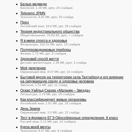
Белые медведи
Биология, 1.19 Мб, pptx, 20 слайдов
Telesens JPMN
Технология, 9.92 Мб, pptx, 53 слайда
През
Английский язык, 19.9 Мб, ppt, 28 слайдов
Теория индустриального общества
Обществознание, 79.83 Кб, pptx, 7 слайдов
Я в мире спорта и здоровья
Физкультура, 102.01 Мб, pptx, 13 слайдов
Полупроводниковые приборы
Физика, 2.72 Мб, ppt, 9 слайдов
Здоровий спосіб життя
Детские презентации, 1.38 Мб, pptx, 3 слайда
Моё увлечение
Окружающий мир, 8.07 Мб, ppt, 14 слайдов
Бытовой мусор на территории села Тахтаброд и его влияние
на окружающую среду, и здоровье человека
Экология, 1.53 Мб, ppt, 21 слайд
Оскар Уайльд Сказка «Мальчик – Звезда»
Литература, 1.75 Мб, ppt, 18 слайдов
Как классифицируют живые организмы
Английский язык, 1.61 Мб, ppt, 26 слайдов
День Земли
Окружающий мир, 3.3 Мб, ppt, 22 слайда
Тест в формате ЕГЭ Обособленные определения. 8 класс
Русский язык, 2.13 Мб, ppt, 14 слайдов
Кукла моей мечты
Технология, 6.37 Мб, ppt, 9 слайдов