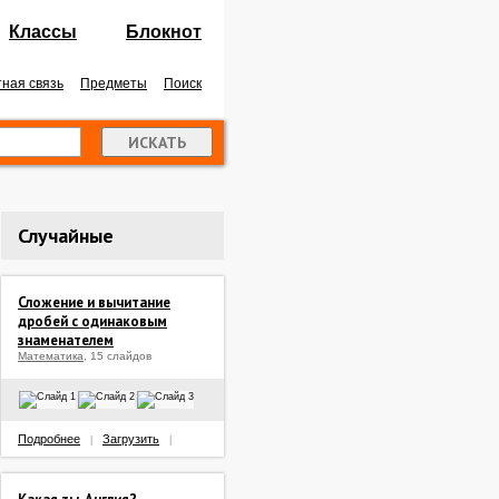
Классы
Блокнот
ная связь
Предметы
Поиск
Случайные
Сложение и вычитание
дробей с одинаковым
знаменателем
Математика
, 15 слайдов
Подробнее
Загрузить
|
|