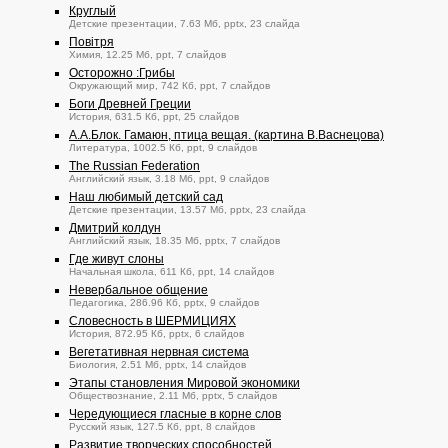
Круглый
Детские презентации, 7.63 Мб, pptx, 23 слайда
Повітря
Химия, 12.25 Мб, ppt, 7 слайдов
Осторожно :Грибы
Окружающий мир, 742 Кб, ppt, 7 слайдов
Боги Древней Греции
История, 631.5 Кб, ppt, 25 слайдов
А.А.Блок. Гамаюн, птица вещая. (картина В.Васнецова)
Литература, 1002.5 Кб, ppt, 9 слайдов
The Russian Federation
Английский язык, 3.18 Мб, ppt, 9 слайдов
Наш любимый детский сад
Детские презентации, 13.57 Мб, pptx, 23 слайда
Дмитрий колдун
Английский язык, 18.35 Мб, pptx, 7 слайдов
Где живут слоны
Начальная школа, 611 Кб, ppt, 14 слайдов
Невербальное общение
Педагогика, 286.96 Кб, pptx, 9 слайдов
Словесность в ШЕРМИЦИЯХ
История, 872.95 Кб, pptx, 6 слайдов
Вегетативная нервная система
Биология, 2.51 Мб, pptx, 14 слайдов
Этапы становления Мировой экономики
Обществознание, 2.11 Мб, pptx, 5 слайдов
Чередующиеся гласные в корне слов
Русский язык, 127.5 Кб, ppt, 8 слайдов
Развитие творческих способностей