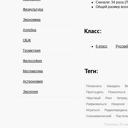
Скачали: 34 раза (П
Общий размер всех
Физкультура
Экономика
Класс:
Алгебра
ОБЖ
6 класс
Русский
/
Геометрия
Философия
Теги:
Математика
Астрономия
Поласкать
Закидать
В
Экология
Простудить
Покоситься
Чёрствый
Ринг
Хитрец
Рифмоваться
Некролог
Играться
Радиопередача
Синонимический
Пастел
Показаны 30 на