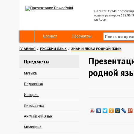
На сайте
19146
презентац
общим размером
139.96 Г
слайдов
Блокнот
Просмотры
ГЛАВНАЯ
/
РУССКИЙ ЯЗЫК
/
ЗНАЙ И ЛЮБИ РОДНОЙ ЯЗЫК
Презентаци
Предметы
родной яз
Музыка
Педагогика
История
Литература
Английский язык
Медицина