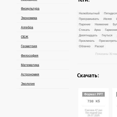
Физкультура
Нелюбопытный
Пятидеся
Экономика
Прихрамывать
Ивлев
Парение
Неимение
Бу
Алгебра
Стихать
Арка
Гармони
Девятнадцать
Гнуться
ОБЖ
Проклинать
Присмотреть
Геометрия
Облачко
Раскат
Показаны 30 на
Философия
Математика
Скачать:
Астрономия
Экология
Формат PPT
738 Кб
Скачана 47 раз
Последний раз
29.07.2026