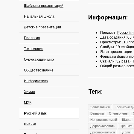
Шаблоны презентаций
Информация:
Начальная школа
Детские презентации
Предмет:
Русский 
Дата создания: 05 
Биология
Просмотры: 118 пр
Слайды: 19 слайдо
Технология
Язык презентации:
Форматы файла пр
Окружающий мир
Скачали: 32 раза (П
Общий размер всех
Обществознание
Информатика
Теги:
Химия
МХК
Заплетаться
Трагикомед
Русский язык
Вешалка
Оченьочень
Непроизносимый
Шарф
Физика
Деформировать
Трещать
Договариваться
Туфля