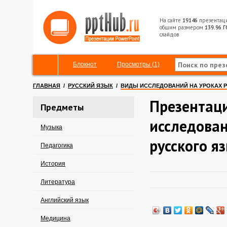
На сайте
19146
презентац
общим размером
139.96 Г
слайдов
Блокнот
Просмотры (1)
ГЛАВНАЯ
/
РУССКИЙ ЯЗЫК
/
ВИДЫ ИССЛЕДОВАНИЙ НА УРОКАХ 
Презентац
Предметы
исследован
Музыка
русского я
Педагогика
История
Литература
Английский язык
Медицина