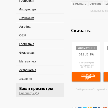
География
Замерзать
Уточнять
Д
Физкультура
Показаны 30 на
Экономика
Алгебра
Скачать:
ОБЖ
Геометрия
Формат PPT
Философия
613.5 Кб
Математика
Скачана 9 раз
Последний раз
28.07.2026
Астрономия
СКАЧАТЬ
PPT
Экология
Ваши просмотры
Выберите необходимый ф
Просмотры (1)