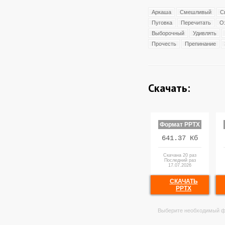
Аркаша
Смешливый
С
Пуговка
Перечитать
О
Выборочный
Удивлять
Прочесть
Препинание
Скачать:
Формат PPTX
641.37 Кб
Скачана 20 раз
Последний раз
17.07.2026
СКАЧАТЬ
PPTX
Выберите необходимый ф