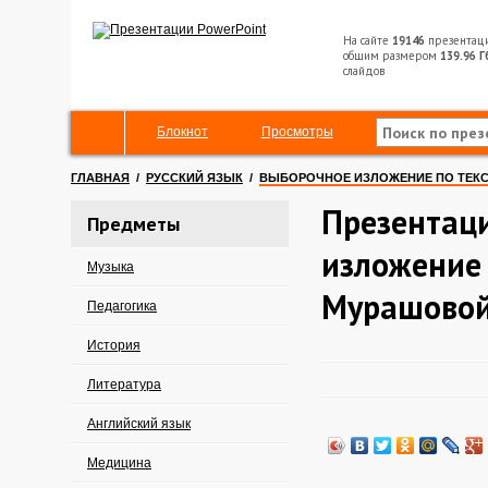
На сайте
19146
презентац
общим размером
139.96 Г
слайдов
Блокнот
Просмотры
ГЛАВНАЯ
/
РУССКИЙ ЯЗЫК
/
ВЫБОРОЧНОЕ ИЗЛОЖЕНИЕ ПО ТЕКС
Презентац
Предметы
изложение 
Музыка
Мурашово
Педагогика
История
Литература
Английский язык
Медицина