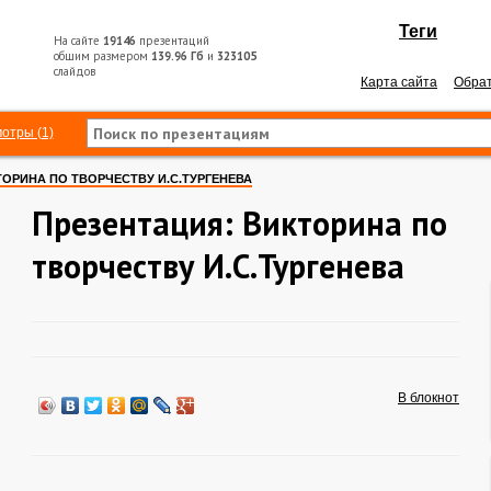
Теги
На сайте
19146
презентаций
общим размером
139.96 Гб
и
323105
слайдов
Карта сайта
Обрат
отры (1)
ОРИНА ПО ТВОРЧЕСТВУ И.С.ТУРГЕНЕВА
Презентация: Викторина по
творчеству И.С.Тургенева
В блокнот