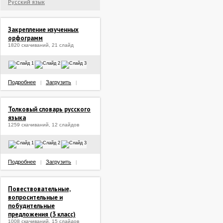
Русский язык
Закрепление изученных
орфограмм
1820 скачиваний, 21 слайд
Подробнее
Загрузить
|
|
Толковый словарь русского
языка
1259 скачиваний, 12 слайдов
Подробнее
Загрузить
|
|
Повествовательные,
вопросительные и
побудительные
предложения (3 класс)
1008 скачиваний, 15 слайдов