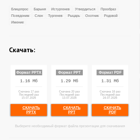
Блицопрос
Барыня
Истургенев
Утвердиться
Прообраз
Псевдоним
Слон
Тургенев
Рыцарь
Охотник
Родовой
Имение
Скачать:
Формат PPTX
Формат PPT
Формат PDF
1.16 Мб
1.29 Мб
1.31 Мб
Скачана 17 раз
Скачана 20 раз
Скачана 16 раз
Последний раз
Последний раз
Последний раз
15.07.2026
13.07.2026
24.07.2026
СКАЧАТЬ
СКАЧАТЬ
СКАЧАТЬ
PPTX
PPT
PDF
Выберите необходимый формат файла презентации для скачивания