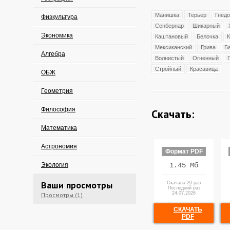
Манишка
Терьер
Гнед
Физкультура
Сенбернар
Шикарный
Экономика
Каштановый
Белочка
Мексиканский
Грива
Б
Алгебра
Волнистый
Огненный
Стройный
Красавица
ОБЖ
Геометрия
Философия
Скачать:
Математика
Астрономия
Формат PDF
Экология
1.45 Мб
Ваши просмотры
Скачана 20 раз
Последний раз
24.07.2026
Просмотры (1)
СКАЧАТЬ
PDF