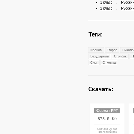
1 класс
Русский
/
2 класс
Русский
/
Теги:
Иванов
Егоров
Никола
Безударный
Столбик
П
Слог
Отметка
Скачать:
Формат PPT
878.5 Кб
Скачана 29 раз
Последний раз