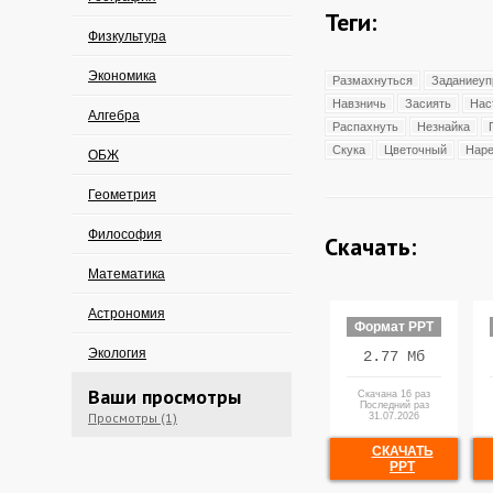
Теги:
Физкультура
Экономика
Размахнуться
Заданиеуп
Навзничь
Засиять
Нас
Алгебра
Распахнуть
Незнайка
Скука
Цветочный
Нар
ОБЖ
Геометрия
Философия
Скачать:
Математика
Астрономия
Формат PPT
Экология
2.77 Мб
Ваши просмотры
Скачана 16 раз
Последний раз
Просмотры (1)
31.07.2026
СКАЧАТЬ
PPT