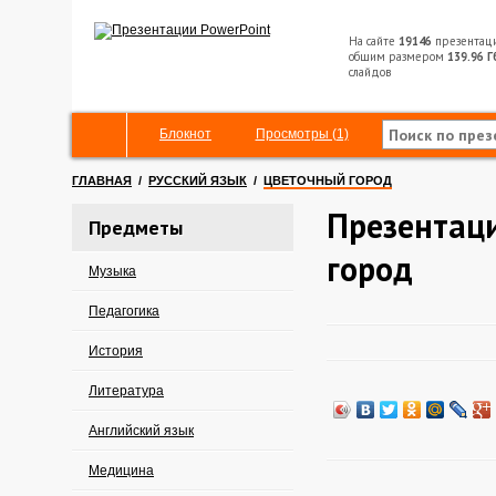
На сайте
19146
презентац
общим размером
139.96 Г
слайдов
Блокнот
Просмотры (1)
ГЛАВНАЯ
/
РУССКИЙ ЯЗЫК
/
ЦВЕТОЧНЫЙ ГОРОД
Презентац
Предметы
город
Музыка
Педагогика
История
Литература
Английский язык
Медицина