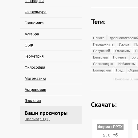
География
Физкультура
Теги:
Экономика
Алгебра
Плиска
Древнеболгарски
Передохнуть
Ижица
П
ОБЖ
Солунский
Огласить
П
Геометрия
Бельский
Поучать
Бог
Солженицын
Избавлять
Философия
Болгарский
Град
Образ
Математика
Показаны 30 на
Астрономия
Экология
Скачать:
Ваши просмотры
Просмотры (1)
Формат PPTX
2.6 Мб