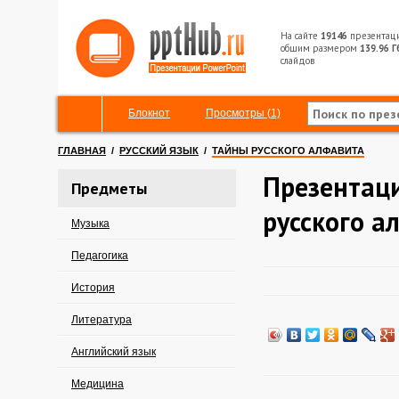
На сайте
19146
презентац
общим размером
139.96 Г
слайдов
Блокнот
Просмотры (1)
ГЛАВНАЯ
/
РУССКИЙ ЯЗЫК
/
ТАЙНЫ РУССКОГО АЛФАВИТА
Презентац
Предметы
русского а
Музыка
Педагогика
История
Литература
Английский язык
Медицина