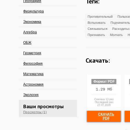
Теги:
География
Физкультура
Противительный
Полыха
Экономика
Вспыхивать
Подчинител
Связываться
Расходитьс
Алгебра
Признавать
Молчать
Н
ОБЖ
Геометрия
Скачать:
Философия
Математика
Формат PDF
Астрономия
1.29 Мб
Экология
Скачана 13 раз
Последний раз
Ваши просмотры
27.07.2026
Просмотры (1)
СКАЧАТЬ
PDF