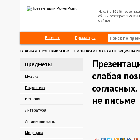
На сайте
19146
презентац
общим размером
139.96 Г
слайдов
Блокнот
Просмотры
ГЛАВНАЯ
/
РУССКИЙ ЯЗЫК
/
СИЛЬНАЯ И СЛАБАЯ ПОЗИЦИЯ ПАРН
Презентаци
Предметы
слабая по
Музыка
согласных.
Педагогика
не письме
История
Литература
Английский язык
Медицина