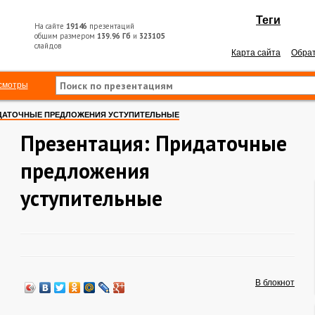
Теги
На сайте
19146
презентаций
общим размером
139.96 Гб
и
323105
слайдов
Карта сайта
Обрат
смотры
ДАТОЧНЫЕ ПРЕДЛОЖЕНИЯ УСТУПИТЕЛЬНЫЕ
Презентация: Придаточные
предложения
уступительные
В блокнот