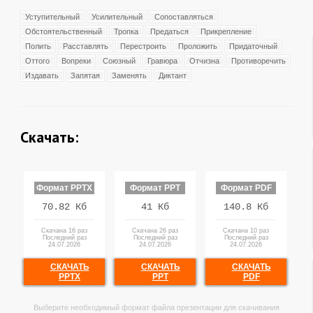
Уступительный
Усилительный
Сопоставляться
Обстоятельственный
Тропка
Предаться
Прикрепление
Полить
Расставлять
Перестроить
Проложить
Придаточный
Оттого
Вопреки
Союзный
Гравюра
Отчизна
Противоречить
Издавать
Запятая
Заменять
Диктант
Скачать:
Формат PPTX
Формат PPT
Формат PDF
70.82 Кб
41 Кб
140.8 Кб
Скачана 16 раз
Скачана 26 раз
Скачана 10 раз
Последний раз
Последний раз
Последний раз
24.07.2026
24.07.2026
24.07.2026
СКАЧАТЬ
СКАЧАТЬ
СКАЧАТЬ
PPTX
PPT
PDF
Выберите необходимый формат файла презентации для скачивания