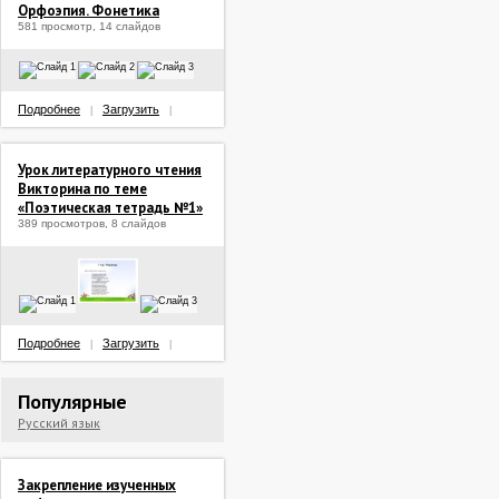
Орфоэпия. Фонетика
581 просмотр, 14 слайдов
Подробнее
Загрузить
|
|
Урок литературного чтения
Викторина по теме
«Поэтическая тетрадь №1»
389 просмотров, 8 слайдов
Подробнее
Загрузить
|
|
Популярные
Русский язык
Закрепление изученных