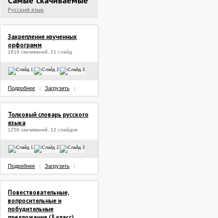
Самые скачиваемые
Русский язык
Закрепление изученных
орфограмм
1819 скачиваний, 21 слайд
Подробнее
Загрузить
|
|
Толковый словарь русского
языка
1258 скачиваний, 12 слайдов
Подробнее
Загрузить
|
|
Повествовательные,
вопросительные и
побудительные
предложения (3 класс)