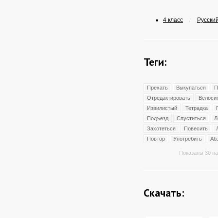
4 класс
Русский
/
Теги:
Прехать
Выкупаться
П
Отредактировать
Велоси
Извилистый
Тетрадка
Подъезд
Спуститься
Л
Захотеться
Повесить
Повтор
Употребить
Аб
Показаны 30 на
Скачать: