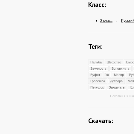
Класс:
2 класс
Русский
/
Теги:
Пальба
Шефство
Выро
Звучность
Вспорхнуть
Буфет
Ус
Маляр
Ру
Гребешок
Детвора
Мая
Петушок
Закричать
Кр
Показаны 30 на
Скачать: