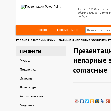
На сайте
19146
презентац
общим размером
139.96 Г
слайдов
Блокнот
Просмотры (1)
ГЛАВНАЯ
/
РУССКИЙ ЯЗЫК
/
ПАРНЫЕ И НЕПАРНЫЕ ЗВОНКИЕ И Г
Презентац
Предметы
непарные з
Музыка
согласные
Педагогика
История
Литература
Английский язык
Медицина