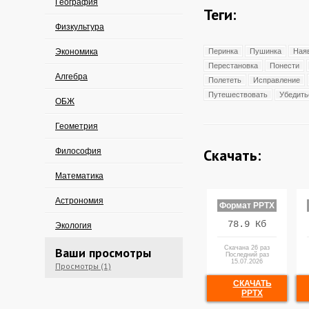
География
Теги:
Физкультура
Экономика
Перинка
Пушинка
Ная
Перестановка
Понести
Алгебра
Полететь
Исправление
Путешествовать
Убедить
ОБЖ
Геометрия
Скачать:
Философия
Математика
Астрономия
Формат PPTX
78.9 Кб
Экология
Скачана 26 раз
Ваши просмотры
Последний раз
15.07.2026
Просмотры (1)
СКАЧАТЬ
PPTX