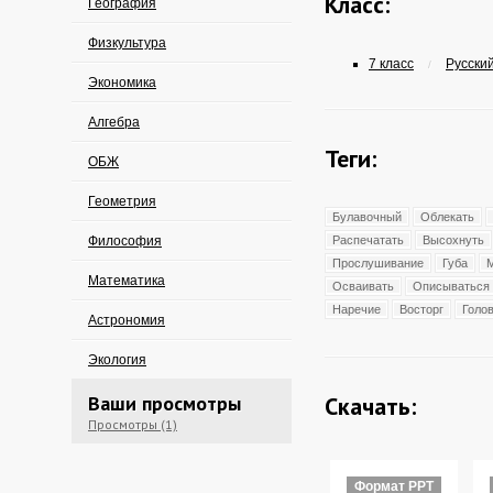
Класс:
География
Физкультура
7 класс
Русский
/
Экономика
Алгебра
Теги:
ОБЖ
Геометрия
Булавочный
Облекать
Философия
Распечатать
Высохнуть
Прослушивание
Губа
Математика
Осваивать
Описываться
Наречие
Восторг
Голо
Астрономия
Экология
Ваши просмотры
Скачать:
Просмотры (1)
Формат PPT