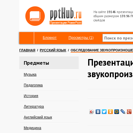
На сайте
19146
презентац
общим размером
139.96 Г
слайдов
Блокнот
Просмотры (1)
ГЛАВНАЯ
/
РУССКИЙ ЯЗЫК
/
ОБСЛЕДОВАНИЕ ЗВУКОПРОИЗНОШ
Презентац
Предметы
звукопрои
Музыка
Педагогика
История
Литература
Английский язык
Медицина