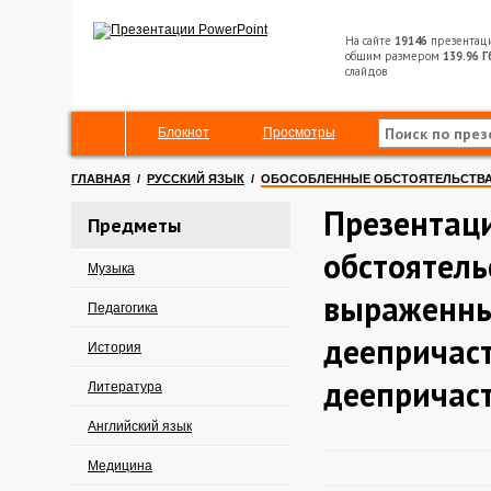
На сайте
19146
презентац
общим размером
139.96 Г
слайдов
Блокнот
Просмотры
ГЛАВНАЯ
/
РУССКИЙ ЯЗЫК
/
ОБОСОБЛЕННЫЕ ОБСТОЯТЕЛЬСТВА
Презентац
Предметы
обстоятель
Музыка
выраженн
Педагогика
деепричас
История
деепричас
Литература
Английский язык
Медицина