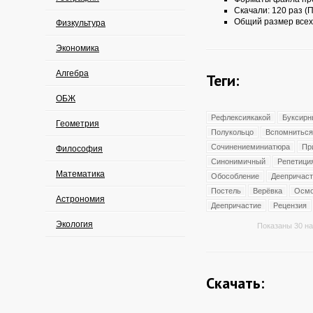
Скачали: 120 раз (П
Общий размер всех
Физкультура
Экономика
Алгебра
Теги:
ОБЖ
Рефлексиякакой
Буксирн
Геометрия
Полукольцо
Вспомниться
Сочинениеминиатюра
Пр
Философия
Синонимичный
Репетици
Математика
Обособление
Деепричас
Постель
Верёвка
Осмо
Астрономия
Деепричастие
Рецензия
Экология
Показаны 30 на
Скачать: