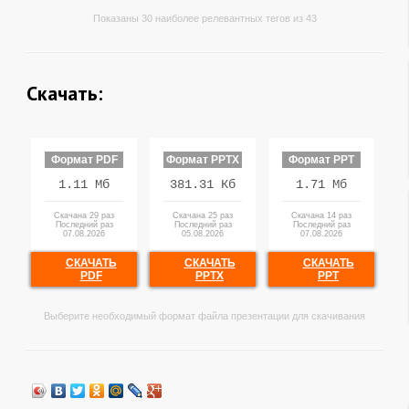
Показаны 30 наиболее релевантных тегов из 43
Скачать:
Формат PDF
Формат PPTX
Формат PPT
1.11 Мб
381.31 Кб
1.71 Мб
Скачана 29 раз
Скачана 25 раз
Скачана 14 раз
Последний раз
Последний раз
Последний раз
07.08.2026
05.08.2026
07.08.2026
СКАЧАТЬ
СКАЧАТЬ
СКАЧАТЬ
PDF
PPTX
PPT
Выберите необходимый формат файла презентации для скачивания