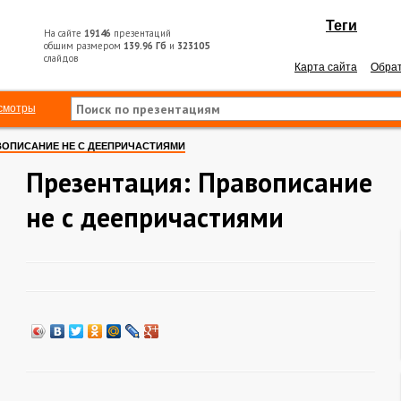
Теги
На сайте
19146
презентаций
общим размером
139.96 Гб
и
323105
слайдов
Карта сайта
Обрат
смотры
ВОПИСАНИЕ НЕ С ДЕЕПРИЧАСТИЯМИ
Презентация: Правописание
не с деепричастиями