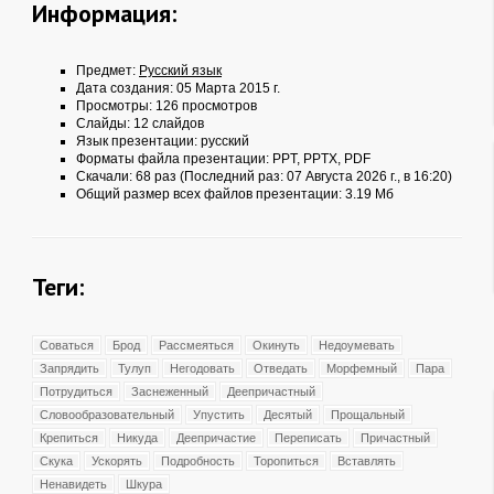
Информация:
Предмет:
Русский язык
Дата создания: 05 Марта 2015 г.
Просмотры: 126 просмотров
Слайды: 12 слайдов
Язык презентации: русский
Форматы файла презентации:
PPT
,
PPTX
,
PDF
Скачали: 68 раз (Последний раз: 07 Августа 2026 г., в 16:20)
Общий размер всех файлов презентации: 3.19 Мб
Теги:
Соваться
Брод
Рассмеяться
Окинуть
Недоумевать
Запрядить
Тулуп
Негодовать
Отведать
Морфемный
Пара
Потрудиться
Заснеженный
Деепричастный
Словообразовательный
Упустить
Десятый
Прощальный
Крепиться
Никуда
Деепричастие
Переписать
Причастный
Скука
Ускорять
Подробность
Торопиться
Вставлять
Ненавидеть
Шкура