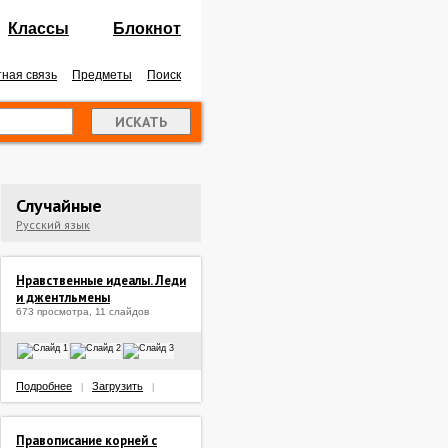
Классы
Блокнот
ная связь
Предметы
Поиск
Случайные
Русский язык
Нравственные идеалы. Леди
и джентльмены
673 просмотра, 11 слайдов
Подробнее
Загрузить
|
|
Правописание корней с