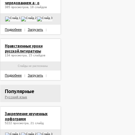
чередованием а - о
385 просмотров, 18 слайдов
Подробнее
Загрузить
|
|
Нравственные уроки
русской литературы
134 просмотра, 15 слайдов
Слайды не распознаны
Подробнее
Загрузить
|
|
Популярные
Русский язык
Закрепление изученных
орфограмм
5222 просмотра, 21 слайд