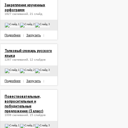
Закрепление изученных
орфограмм
1827 скачиваний, 21 слайд
Подробнее
Загрузить
|
|
Толковый словарь русского
языка
1267 скачиваний, 12 слайдов
Подробнее
Загрузить
|
|
Повествовательные,
вопросительные и
побудительные
предложения (3 класс)
1008 скачиваний, 15 слайдов