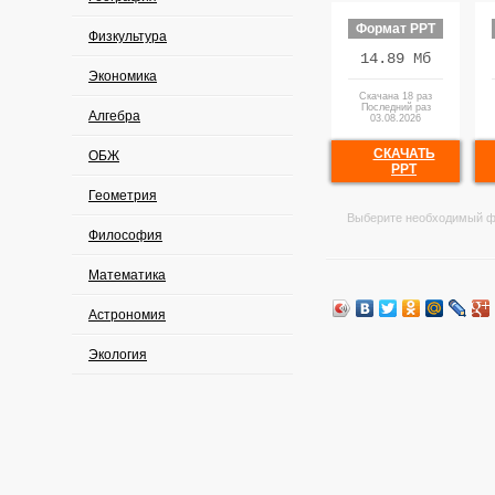
Формат PPT
Физкультура
14.89 Мб
Экономика
Скачана 18 раз
Последний раз
Алгебра
03.08.2026
СКАЧАТЬ
ОБЖ
PPT
Геометрия
Выберите необходимый ф
Философия
Математика
Астрономия
Экология