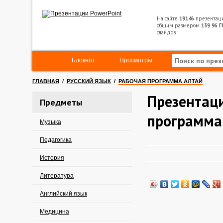
На сайте
19146
презентац
общим размером
139.96 Г
слайдов
Блокнот
Просмотры
ГЛАВНАЯ
/
РУССКИЙ ЯЗЫК
/
РАБОЧАЯ ПРОГРАММА АЛТАЙ
Презентаци
Предметы
программа
Музыка
Педагогика
История
Литература
Английский язык
Медицина