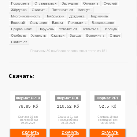
Порозоветь
Отстаиваться
Застудить
Оплавить
Сурский
Жёрдочка
Окликать
Потягиваться
Клюнуть
Многочисленность
Ноябрьский
Дождинка
Подскочить
Белесый
Сельчанин
Банька
Прихватить
Взволнованно
Приравнивать
Поручень
Ухватиться
Теплиться
Веранда
Озябнуть
Хлопнуть
Сжаться
Заводь
Вспорхнуть
Отвал
Скатиться
Показаны 30 наиболее релевантных тегов из 151
Скачать:
Формат PPTX
Формат PDF
Формат PPT
78.85 Кб
116.52 Кб
52.5 Кб
Скачана 19 раз
Скачана 21 раз
Скачана 16 раз
Последний раз
Последний раз
Последний раз
06.08.2026
05.08.2026
06.08.2026
СКАЧАТЬ
СКАЧАТЬ
СКАЧАТЬ