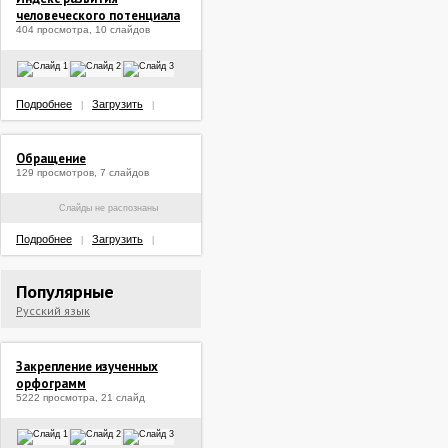
человеческого потенциала
404 просмотра, 10 слайдов
Подробнее
Загрузить
|
|
Обращение
129 просмотров, 7 слайдов
Слайды не распознаны
Подробнее
Загрузить
|
|
Популярные
Русский язык
Закрепление изученных
орфограмм
5222 просмотра, 21 слайд