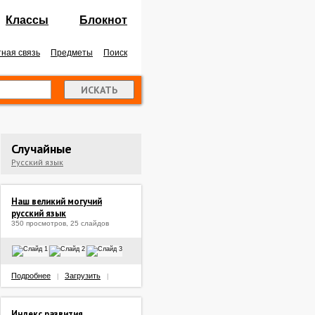
Классы
Блокнот
ная связь
Предметы
Поиск
Случайные
Русский язык
Наш великий могучий
русский язык
350 просмотров, 25 слайдов
Подробнее
Загрузить
|
|
Индекс развития