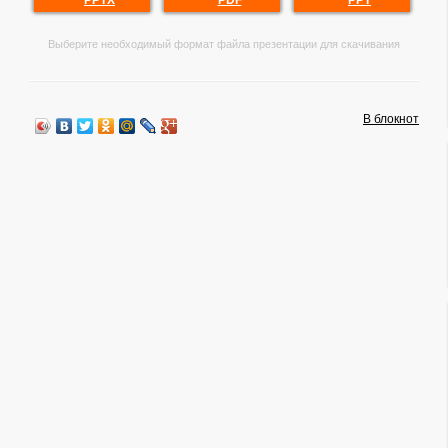
PPTX
PDF
PPT
Выберите необходимый формат файла презентации для скачивания
В блокнот