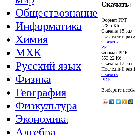
Скачать:
Обществознание
Формат PPT
Информатика
578.5 Кб
Скачана 15 раз
Химия
Последний раз
Скачать
PPT
МХК
Формат PDF
553.22 Кб
Русский язык
Скачана 17 раз
Последний раз
Скачать
Физика
PDF
География
Выберите необх
Физкультура
Экономика
Алгебра