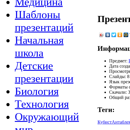
Медицина
Шаблоны
Презен
презентаций
Начальная
Информац
школа
Предмет:
Детские
Дата созда
Просмотры
презентации
Слайды: 8
Язык през
Форматы ф
Биология
Скачали: 3
Общий раз
Технология
Теги:
Окружающий
Кубист
Антабле
мир