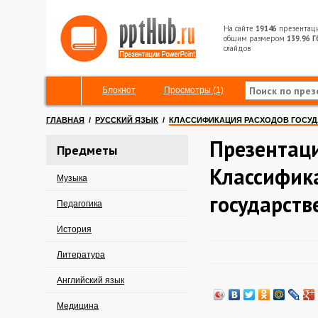
На сайте
19146
презентац
общим размером
139.96 Г
слайдов
Блокнот
Просмотры (1)
ГЛАВНАЯ
/
РУССКИЙ ЯЗЫК
/
КЛАССИФИКАЦИЯ РАСХОДОВ ГОСУ
Презентац
Предметы
Классифик
Музыка
государст
Педагогика
История
Литература
Английский язык
Медицина