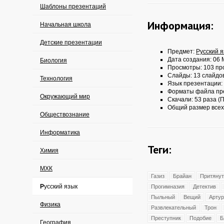
Шаблоны презентаций
Информация:
Начальная школа
Детские презентации
Предмет:
Русский 
Дата создания: 06 
Биология
Просмотры: 103 пр
Слайды: 13 слайдо
Технология
Язык презентации:
Форматы файла пр
Окружающий мир
Скачали: 53 раза (П
Общий размер всех
Обществознание
Информатика
Теги:
Химия
МХК
Газиз
Брайан
Притянут
Русский язык
Прогимназия
Детектив
Пыльный
Вещий
Артур
Физика
Развлекательный
Трон
Преступник
Подобие
Б
География