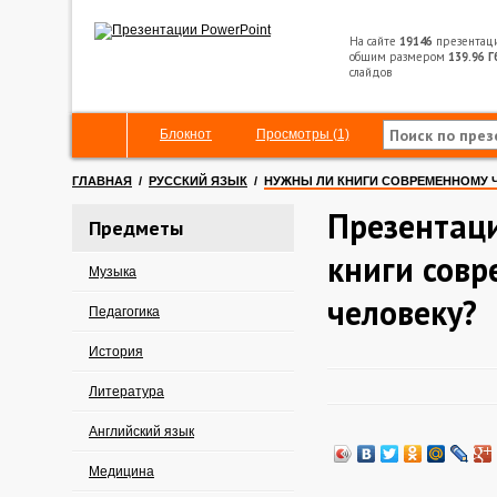
На сайте
19146
презентац
общим размером
139.96 Г
слайдов
Блокнот
Просмотры (1)
ГЛАВНАЯ
/
РУССКИЙ ЯЗЫК
/
НУЖНЫ ЛИ КНИГИ СОВРЕМЕННОМУ 
Презентац
Предметы
книги сов
Музыка
человеку?
Педагогика
История
Литература
Английский язык
Медицина