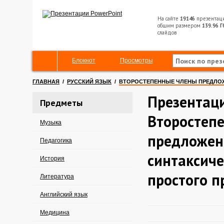
На сайте
19146
презентац
общим размером
139.96 Г
слайдов
Блокнот
Просмотры
ГЛАВНАЯ
/
РУССКИЙ ЯЗЫК
/
ВТОРОСТЕПЕННЫЕ ЧЛЕНЫ ПРЕДЛОЖ
Презентац
Предметы
Второстеп
Музыка
предложени
Педагогика
синтаксиче
История
простого 
Литература
Английский язык
Медицина