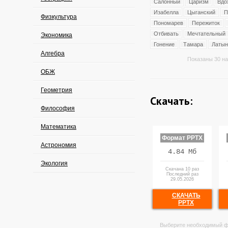
Салонный
Царизм
Вдо
Изабелла
Цыганский
П
Физкультура
Пономарев
Пережиток
Отбивать
Мечтательный
Экономика
Гонение
Тамара
Латын
Алгебра
Показаны 30 на
ОБЖ
Геометрия
Скачать:
Философия
Математика
Формат PPTX
Астрономия
4.84 Мб
Экология
Скачана 10 раз
Последний раз
29.05.2026
СКАЧАТЬ
PPTX
Выберите необходимый ф