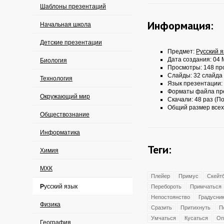
Шаблоны презентаций
Информация:
Начальная школа
Детские презентации
Предмет:
Русский 
Дата создания: 04 
Биология
Просмотры: 148 пр
Слайды: 32 слайда
Технология
Язык презентации:
Форматы файла пр
Окружающий мир
Скачали: 48 раз (По
Общий размер всех
Обществознание
Информатика
Теги:
Химия
МХК
Плейер
Примус
Скейт
Русский язык
Перебороть
Примчаться
Непостоянство
Градусни
Физика
Сразить
Притихнуть
П
Умчаться
Кусаться
Оп
География