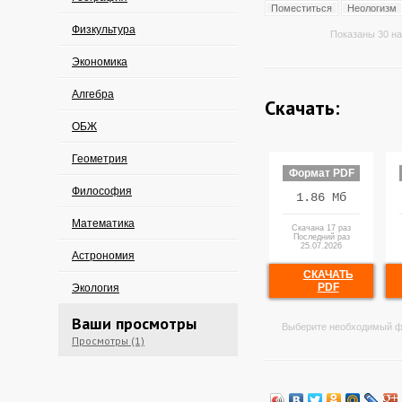
Поместиться
Неологизм
Физкультура
Показаны 30 на
Экономика
Алгебра
Скачать:
ОБЖ
Геометрия
Формат PDF
Философия
1.86 Мб
Математика
Скачана 17 раз
Последний раз
25.07.2026
Астрономия
СКАЧАТЬ
PDF
Экология
Ваши просмотры
Выберите необходимый ф
Просмотры (1)