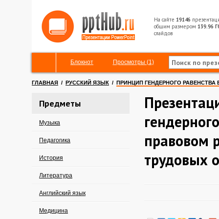
На сайте
19146
презентац
общим размером
139.96 Г
слайдов
Блокнот
Просмотры (1)
ГЛАВНАЯ
/
РУССКИЙ ЯЗЫК
/
ПРИНЦИП ГЕНДЕРНОГО РАВЕНСТВА
Презентац
Предметы
гендерного
Музыка
правовом 
Педагогика
трудовых 
История
Литература
Английский язык
Медицина