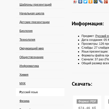
Шаблоны презентаций
Начальная школа
Информация:
Детские презентации
Биология
Предмет:
Русский 
Технология
Дата создания: 05 
Просмотры: 126 пр
Слайды: 27 слайдо
Окружающий мир
Язык презентации:
Форматы файла пр
Обществознание
Скачали: 37 раз (По
Общий размер всех
Информатика
Химия
Скачать:
МХК
Русский язык
Физика
Формат PDF
674.46 Кб