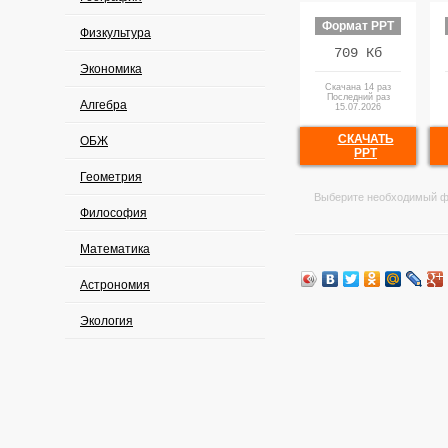
Формат PPT
Физкультура
709 Кб
Экономика
Скачана 14 раз
Последний раз
Алгебра
15.07.2026
СКАЧАТЬ
ОБЖ
PPT
Геометрия
Выберите необходимый ф
Философия
Математика
Астрономия
Экология