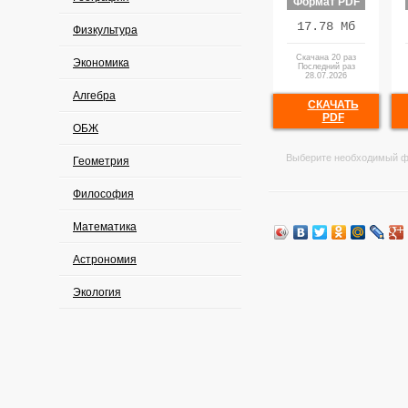
Формат PDF
17.78 Мб
Физкультура
Скачана 20 раз
Экономика
Последний раз
28.07.2026
Алгебра
СКАЧАТЬ
PDF
ОБЖ
Выберите необходимый ф
Геометрия
Философия
Математика
Астрономия
Экология