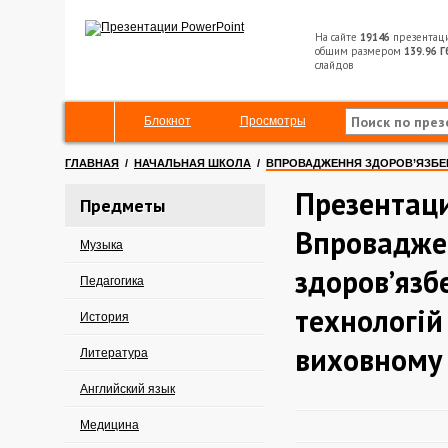
На сайте
19146
презентац
общим размером
139.96 Г
слайдов
Блокнот
Просмотры
ГЛАВНАЯ
/
НАЧАЛЬНАЯ ШКОЛА
/
ВПРОВАДЖЕННЯ ЗДОРОВ’ЯЗБЕ
Презентац
Предметы
Впровадже
Музыка
здоров’яз
Педагогика
технологій
История
виховному 
Литература
Английский язык
Медицина