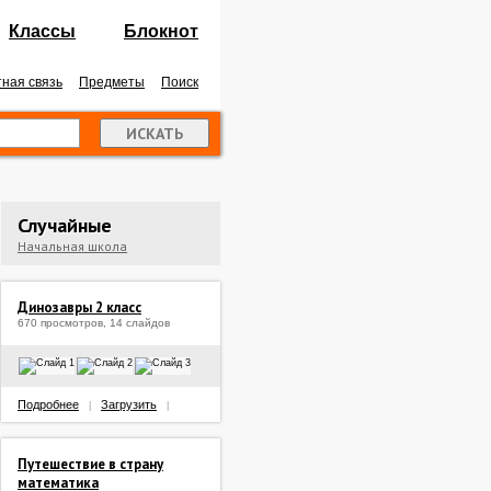
Классы
Блокнот
ная связь
Предметы
Поиск
Случайные
Начальная школа
Динозавры 2 класс
670 просмотров, 14 слайдов
Подробнее
Загрузить
|
|
Путешествие в страну
математика