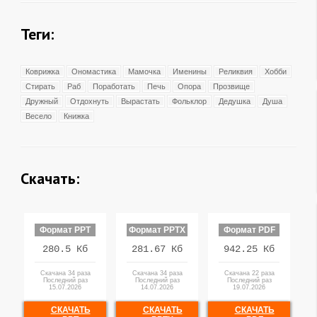
Теги:
Коврижка
Ономастика
Мамочка
Именины
Реликвия
Хобби
Стирать
Раб
Поработать
Печь
Опора
Прозвище
Дружный
Отдохнуть
Вырастать
Фольклор
Дедушка
Душа
Весело
Книжка
Скачать:
Формат PPT
Формат PPTX
Формат PDF
280.5 Кб
281.67 Кб
942.25 Кб
Скачана 34 раза
Скачана 34 раза
Скачана 22 раза
Последний раз
Последний раз
Последний раз
15.07.2026
14.07.2026
19.07.2026
СКАЧАТЬ
СКАЧАТЬ
СКАЧАТЬ