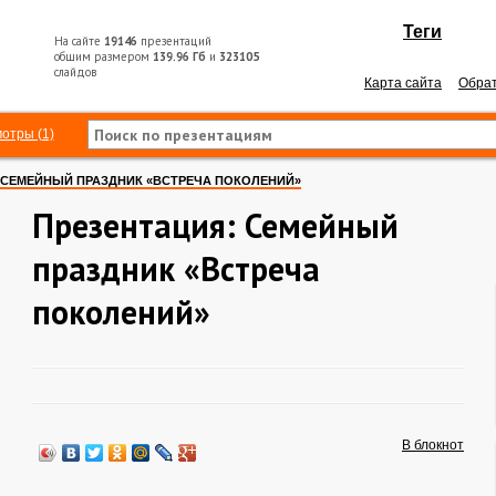
Теги
На сайте
19146
презентаций
общим размером
139.96 Гб
и
323105
слайдов
Карта сайта
Обрат
отры (1)
СЕМЕЙНЫЙ ПРАЗДНИК «ВСТРЕЧА ПОКОЛЕНИЙ»
Презентация: Семейный
праздник «Встреча
поколений»
В блокнот