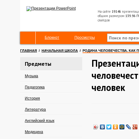
На сайте
19146
презентац
общим размером
139.96 Г
слайдов
Блокнот
Просмотры
ГЛАВНАЯ
/
НАЧАЛЬНАЯ ШКОЛА
/
РОДИНА ЧЕЛОВЕЧЕСТВА. КАК 
Презентац
Предметы
человечест
Музыка
человек
Педагогика
История
Литература
Английский язык
Медицина