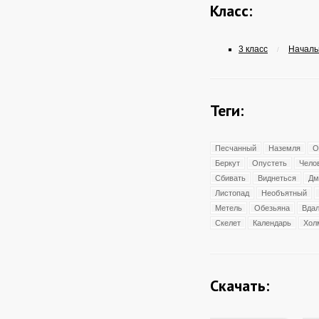
Класс:
3 класс
Началь
/
Теги:
Песчанный
Наземля
О
Беркут
Опустеть
Чело
Сбивать
Виднеться
Дм
Листопад
Необъятный
Метель
Обезьяна
Вда
Скелет
Календарь
Хол
Скачать: