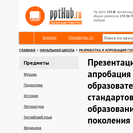
На сайте
19146
презентац
общим размером
139.96 Г
слайдов
Блокнот
Просмотры (1)
ГЛАВНАЯ
/
НАЧАЛЬНАЯ ШКОЛА
/
РАЗРАБОТКА И АПРОБАЦИЯ Г
Презентаци
Предметы
апробация
Музыка
образоват
Педагогика
стандарто
История
образовани
Литература
поколения
Английский язык
Медицина