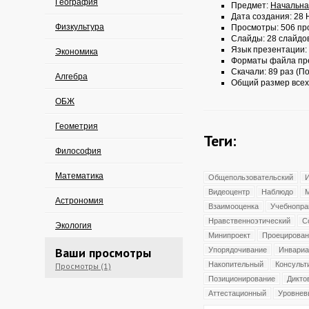
География
Предмет:
Начальна
Дата создания: 28 
Физкультура
Просмотры: 506 пр
Слайды: 28 слайдо
Язык презентации:
Экономика
Форматы файла пр
Скачали: 89 раз (По
Алгебра
Общий размер всех
ОБЖ
Геометрия
Теги:
Философия
Математика
Общепользовательский
И
Видеоцентр
Наблюдо
Астрономия
Взаимооценка
Учебнопра
Нравственноэтический
С
Экология
Минипроект
Проецирован
Ваши просмотры
Упорядочивание
Инвариа
Накопительный
Консульт
Просмотры (1)
Позиционирование
Дикто
Аттестационный
Уровнев